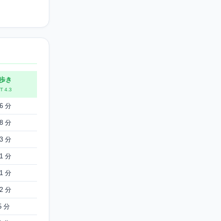
歩き
T 4.3
66 分
48 分
33 分
21 分
11 分
02 分
5 分