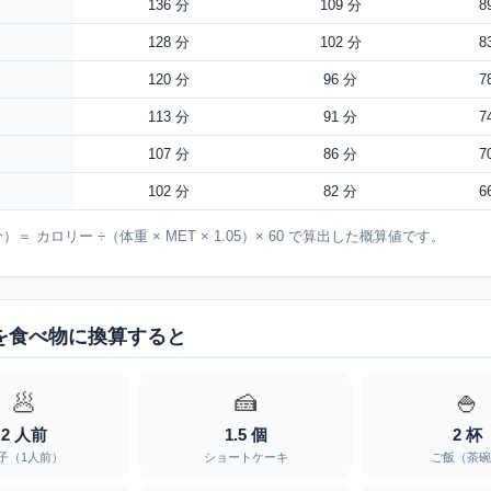
136 分
109 分
8
128 分
102 分
8
120 分
96 分
7
113 分
91 分
7
107 分
86 分
7
102 分
82 分
6
＝ カロリー ÷（体重 × MET × 1.05）× 60 で算出した概算値です。
alを食べ物に換算すると
🥟
🍰
🍚
2 人前
1.5 個
2 杯
子（1人前）
ショートケーキ
ご飯（茶碗