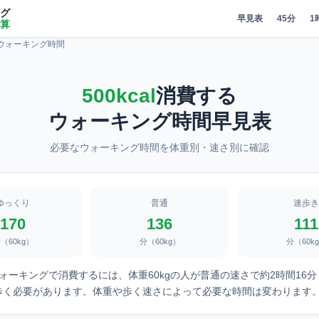
グ
早見表
45分
1
算
lのウォーキング時間
500kcal
消費する
ウォーキング時間早見表
必要なウォーキング時間を体重別・速さ別に確認
ゆっくり
普通
速歩き
170
136
111
（60kg）
分（60kg）
分（60k
lをウォーキングで消費するには、体重60kgの人が普通の速さで約2時間16
m）歩く必要があります。体重や歩く速さによって必要な時間は変わります