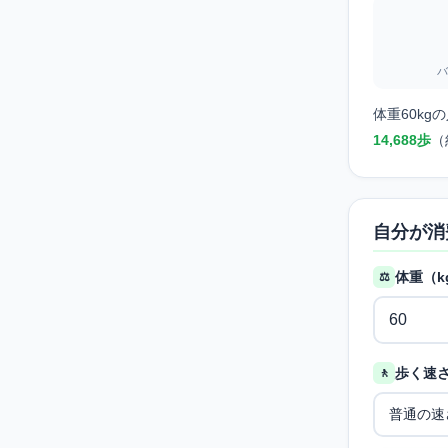
バ
体重60kg
14,688歩
（
自分が消
体重（k
⚖️
歩く速さ
🚶