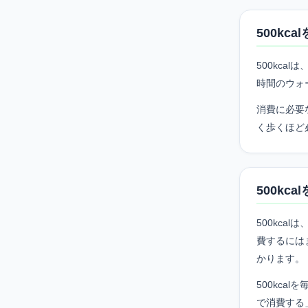
500k
500kc
時間のウォ
消費に必要
く歩くほど
500k
500kc
費するには
かります。
500kc
で消費する