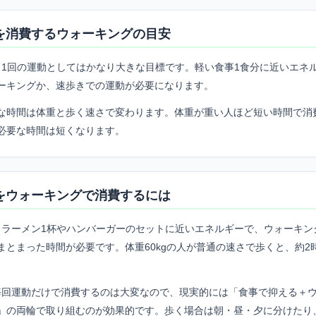
calを消費するウォーキングの目安
alは、1回の運動としてはかなり大きな目標です。軽い食事1食分に近いエネ
ーキングか、速歩きでの運動が必要になります。
な時間は体重と歩く速さで変わります。体重が重い人ほど短い時間で消
必要な時間は短くなります。
calをウォーキングで消費するには
alは、ラーメン1杯やハンバーガーのセットに近いエネルギーで、ウォーキ
まとまった時間が必要です。体重60kgの人が普通の速さで歩くと、約2時
alを毎回運動だけで消費するのは大変なので、現実的には「食事で抑える＋
」の両輪で取り組むのが効果的です。歩く場合は朝・昼・夕に分けたり