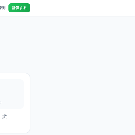
時間
計算する
g）
分（約
。