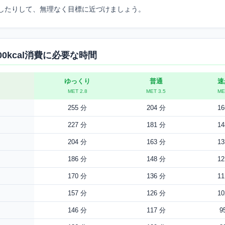
したりして、無理なく目標に近づけましょう。
00kcal消費に必要な時間
ゆっくり
普通
速
MET 2.8
MET 3.5
ME
255 分
204 分
1
227 分
181 分
1
204 分
163 分
1
186 分
148 分
1
170 分
136 分
1
157 分
126 分
1
146 分
117 分
9