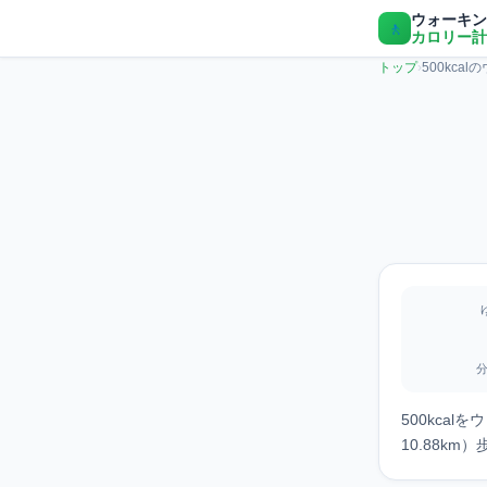
ウォーキン
🚶
カロリー計
トップ
›
500kca
分
500kca
10.88k