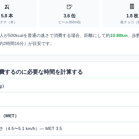
🍌
🍺
🍫
5.8 本
3.6 缶
1.8 枚
ナナ（本）
ビール350ml缶
板チョコ（
の人が500kcalを普通の速さで消費する場合、距離にして約
10.88km
、歩
約2時間16分）が目安です。
費するのに必要な時間を計算する
g）
（MET）