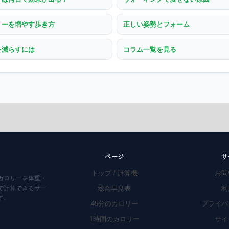
リーを増やす歩き方
正しい姿勢とフォーム
を減らすには
コラム一覧を見る
ページ
サ
トップ / 計算機
お問
カロリーを体重・
で計算できるサー
総合早見表
利
す。
45分のカロリー
プライバ
1時間のカロリー
サイ