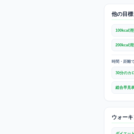
他の目標
100kca
200kca
時間・距離
30分のカ
総合早見
ウォーキ
ダイエッ