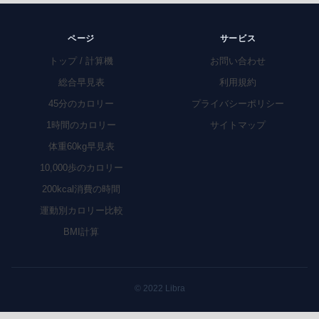
ページ
サービス
トップ / 計算機
お問い合わせ
総合早見表
利用規約
45分のカロリー
プライバシーポリシー
1時間のカロリー
サイトマップ
体重60kg早見表
10,000歩のカロリー
200kcal消費の時間
運動別カロリー比較
BMI計算
© 2022 Libra