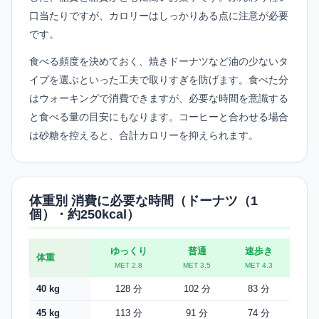
口当たりですが、カロリーはしっかりある点に注意が必要
です。
食べる頻度を決めておく、焼きドーナツなど油の少ないタ
イプを選ぶといった工夫で取りすぎを防げます。食べた分
はウォーキングで消費できますが、必要な時間を意識する
と食べる量の目安にもなります。コーヒーと合わせる場合
は砂糖を控えると、合計カロリーを抑えられます。
体重別 消費に必要な時間（ドーナツ（1
個）・約250kcal）
ゆっくり
普通
速歩き
体重
MET 2.8
MET 3.5
MET 4.3
40 kg
128 分
102 分
83 分
45 kg
113 分
91 分
74 分