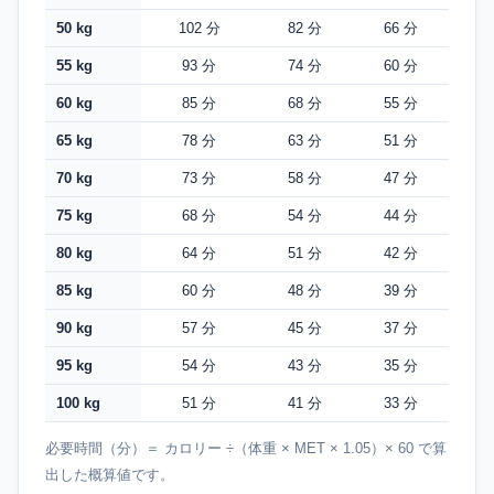
50 kg
102 分
82 分
66 分
55 kg
93 分
74 分
60 分
60 kg
85 分
68 分
55 分
65 kg
78 分
63 分
51 分
70 kg
73 分
58 分
47 分
75 kg
68 分
54 分
44 分
80 kg
64 分
51 分
42 分
85 kg
60 分
48 分
39 分
90 kg
57 分
45 分
37 分
95 kg
54 分
43 分
35 分
100 kg
51 分
41 分
33 分
必要時間（分）＝ カロリー ÷（体重 × MET × 1.05）× 60 で算
出した概算値です。